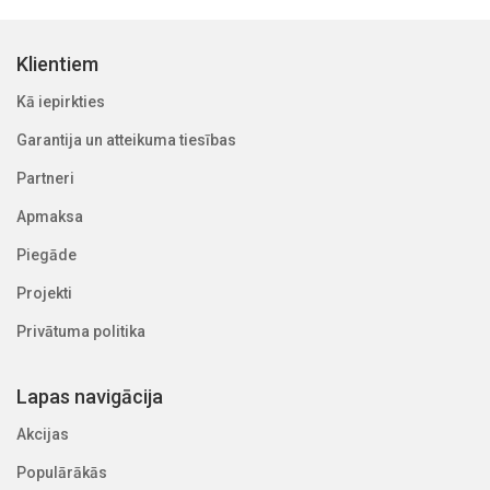
Darba spiediens: 10 bar
Maks. darba spiediens: 16 bar
Klientiem
Maks. darba temperatūra: 50 °C
Svars: 2,2 kg
Kā iepirkties
Standarta piedurkne: 25 μm
Garantija un atteikuma tiesības
Filtrācijas laukums: 530 cm²
Partneri
Izmēri: A Ø 1" / B DN25 / C 284 mm / D 99 mm / E 373 mm
Apmaksa
Piegāde
Projekti
Privātuma politika
Lapas navigācija
Akcijas
Populārākās