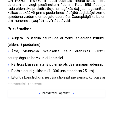
CINTROPUR NW280 ir pusindustriāls mehāniskais filtrs
dzidram un viegli piesārņotam ūdenim. Patentētā lāpstiņa
rada ciklonisku priekšfiltrāciju: smagākās daļiņas nogulsnējas
kolbas apakšā vēl pirms piedurknes, tādējādi saglabājot zemu
spiediena zudumu un augstu caurplūdi. Caurspīdīgā kolba un
divi manometri ļauj ātri novērtēt stāvokli.
Priekšrocības
Augsta un stabila caurplūde ar zemu spiediena kritumu
(ciklons + piedurkne).
Ātra, vienkārša skalošana caur drenāžas vārstu;
caurspīdīga kolba vizuālai kontrolei.
Pārtikas klases materiāli; piemērots dzeramajam ūdenim.
Plašs piedurkņu klāsts (1–300 μm; standarts 25 μm).
Izturīga konstrukcija; iespēja stiprināt pie sienas; korpuss ar
starptautisku patentu.
Tehniskie dati (NW280)
Parādīt visu aprakstu
Pieslēgums / caurules diametrs: 1" (DN25)
Vidējā caurplūde (ΔP = 0,2 bar): 7 m³/h