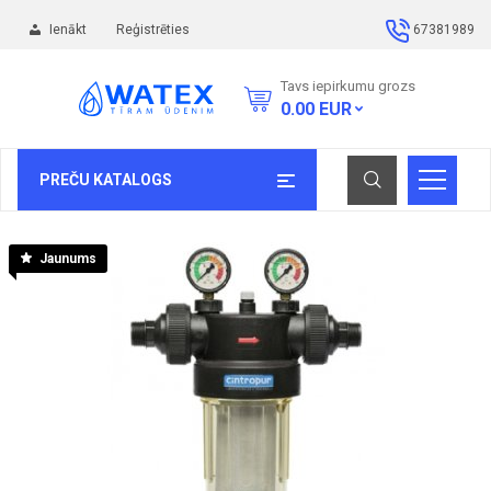
Ienākt
Reģistrēties
67381989
Tavs iepirkumu grozs
0.00
EUR
PREČU KATALOGS
Jaunums