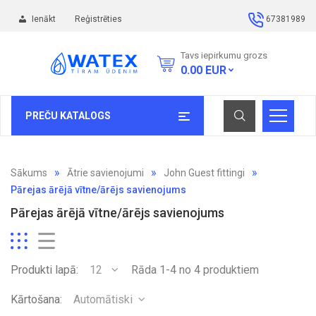
Ienākt
Reģistrēties
67381989
Tavs iepirkumu grozs
0.00
EUR
PREČU KATALOGS
Sākums
Ātrie savienojumi
John Guest fittingi
Pārejas ārējā vītne/ārējs savienojums
Pārejas ārējā vītne/ārējs savienojums
Produkti lapā:
12
Rāda 1-4 no 4 produktiem
Kārtošana:
Automātiski