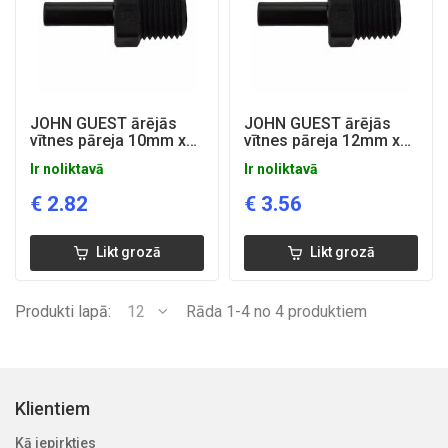
JOHN GUEST ārējās
JOHN GUEST ārējās
vītnes pāreja 10mm x
vītnes pāreja 12mm x
1/4''
1/2''
Ir noliktavā
Ir noliktavā
€
2.82
€
3.56
Likt grozā
Likt grozā
Produkti lapā:
12
Rāda 1-4 no 4 produktiem
Klientiem
Kā iepirkties