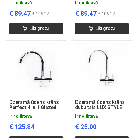
Ir noliktavā
Ir noliktavā
€
89.47
€
89.47
€
105.27
€
105.27
Likt grozā
Likt grozā
Dzeramā ūdens krāns
Dzeramā ūdens krāns
Perfect 4 in 1 Glazed
dubultais LUX STYLE
Ir noliktavā
Ir noliktavā
€
125.84
€
25.00