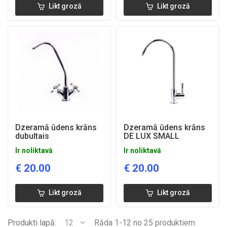
Likt grozā
Likt grozā
Dzeramā ūdens krāns
Dzeramā ūdens krāns
dubultais
DE LUX SMALL
Ir noliktavā
Ir noliktavā
€
20.00
€
20.00
Likt grozā
Likt grozā
Produkti lapā:
12
Rāda 1-12 no 25 produktiem