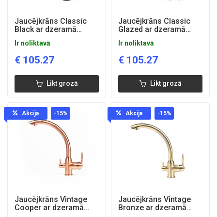
Jaucējkrāns Classic
Jaucējkrāns Classic
Black ar dzeramā
Glazed ar dzeramā
ūdens funkciju
ūdens funkciju
Ir noliktavā
Ir noliktavā
€
105.27
€
105.27
Likt grozā
Likt grozā
Akcija
-15
%
Akcija
-15
%
Jaucējkrāns Vintage
Jaucējkrāns Vintage
Cooper ar dzeramā
Bronze ar dzeramā
ūdens funkciju
ūdens funkciju