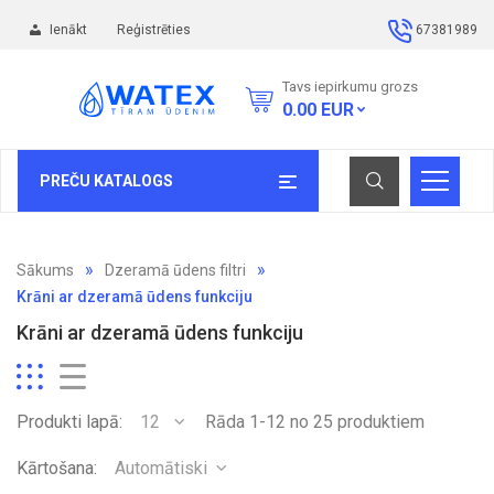
Ienākt
Reģistrēties
67381989
Tavs iepirkumu grozs
0.00
EUR
PREČU KATALOGS
Sākums
Dzeramā ūdens filtri
Krāni ar dzeramā ūdens funkciju
Krāni ar dzeramā ūdens funkciju
Produkti lapā:
12
Rāda 1-12 no 25 produktiem
Kārtošana:
Automātiski