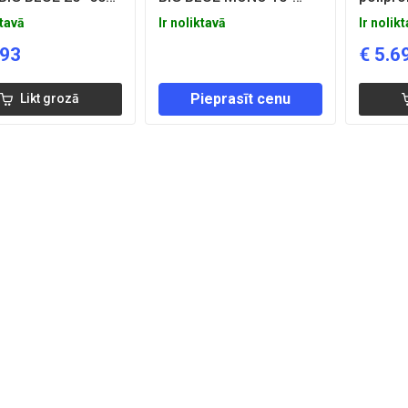
ni
filtra korpusam
BLUE 1
ktavā
Ir noliktavā
Ir nolik
.93
€
5.6
Pieprasīt cenu
Likt grozā