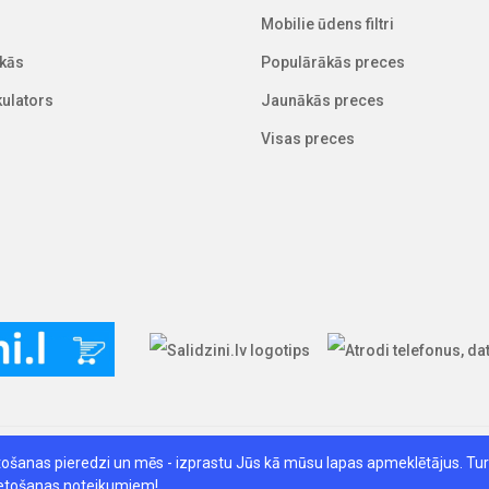
Mobilie ūdens filtri
kās
Populārākās preces
lkulators
Jaunākās preces
Visas preces
tošanas pieredzi un mēs - izprastu Jūs kā mūsu lapas apmeklētājus. Tur
lu izstrādāja
lietošanas noteikumiem!