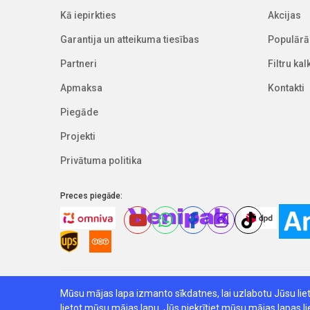
Kā iepirkties
Akcijas
Garantija un atteikuma tiesības
Populārā
Partneri
Filtru ka
Apmaksa
Kontakti
Piegāde
Projekti
Privātuma politika
Preces piegāde:
Mūsu mājas lapa izmanto sīkdatnes, lai uzlabotu Jūsu lie
Watex Shop © 2026, Visas tiesības pasargātas
Veika
lietot mūsu mājas lapu, Jūs piekrītiet mūsu mājas lapas 