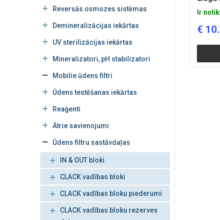
mikro
Reversās osmozes sistēmas
Ir noli
Demineralizācijas iekārtas
€
10
UV sterilizācijas iekārtas
Mineralizatori, pH stabilizatori
Mobilie ūdens filtri
Ūdens testēšanas iekārtas
Reaģenti
Ātrie savienojumi
Ūdens filtru sastāvdaļas
IN & OUT bloki
CLACK vadības bloki
CLACK vadības bloku piederumi
CLACK vadības bloku rezerves