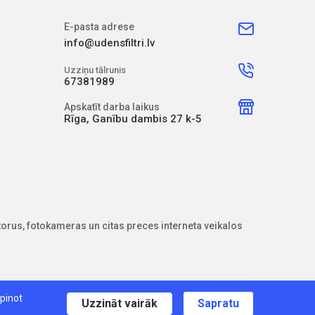
E-pasta adrese
info@udensfiltri.lv
Uzziņu tālrunis
67381989
Apskatīt darba laikus
Rīga, Ganību dambis 27 k-5
pinot
Uzzināt vairāk
Sapratu