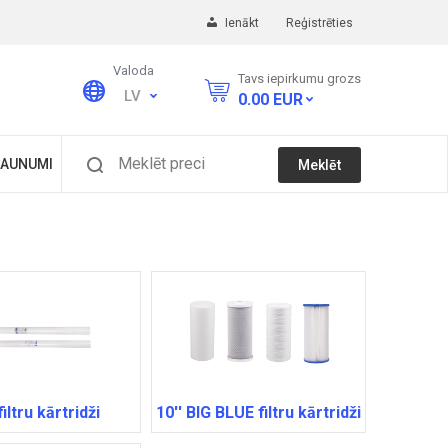
Ienākt
Reģistrēties
Valoda
Tavs iepirkumu grozs
LV
0.00
EUR
Meklēt preci
AUNUMI
Meklēt
filtru kārtridži
10'' BIG BLUE filtru kārtridži