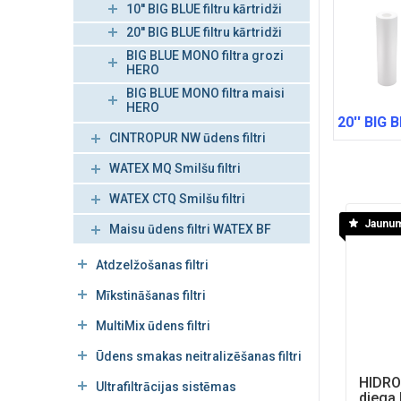
10'' BIG BLUE filtru kārtridži
20'' BIG BLUE filtru kārtridži
BIG BLUE MONO filtra grozi
HERO
BIG BLUE MONO filtra maisi
HERO
20'' BIG B
CINTROPUR NW ūdens filtri
WATEX MQ Smilšu filtri
WATEX CTQ Smilšu filtri
Jaunu
Maisu ūdens filtri WATEX BF
Atdzelžošanas filtri
Mīkstināšanas filtri
MultiMix ūdens filtri
Ūdens smakas neitralizēšanas filtri
HIDRO
Ultrafiltrācijas sistēmas
diega 