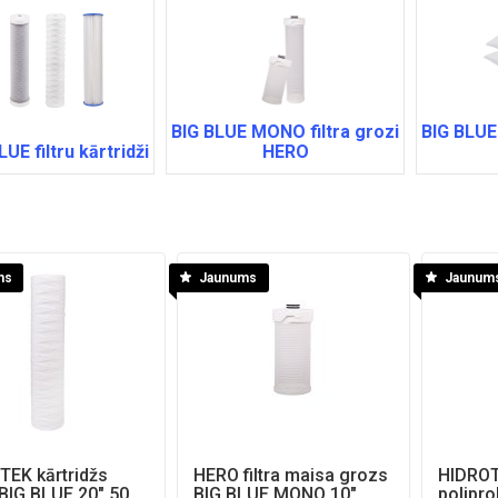
BIG BLUE MONO filtra grozi
BIG BLUE
LUE filtru kārtridži
HERO
ms
Jaunums
Jaunum
TEK kārtridžs
HERO filtra maisa grozs
HIDROT
BIG BLUE 20" 50
BIG BLUE MONO 10"
polipro