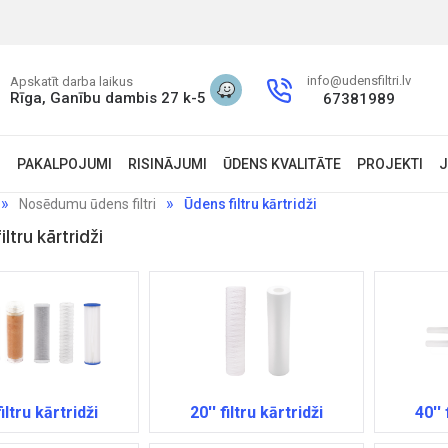
info@udensfiltri.lv
Apskatīt darba laikus
Rīga, Ganību dambis 27 k-5
67381989
S
PAKALPOJUMI
RISINĀJUMI
ŪDENS KVALITĀTE
PROJEKTI
J
Nosēdumu ūdens filtri
Ūdens filtru kārtridži
ltru kārtridži
filtru kārtridži
20'' filtru kārtridži
40'' 