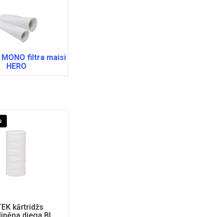
 MONO filtra maisi
HERO
s
EK kārtridžs
lipēna diega BIG