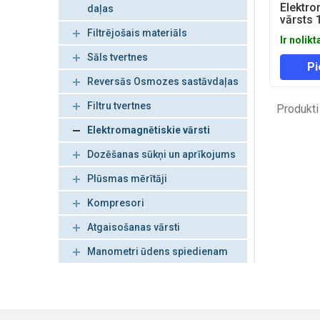
Elektro
daļas
vārsts 
(NC)
Filtrējošais materiāls
Ir nolikt
Sāls tvertnes
Pi
Reversās Osmozes sastāvdaļas
Filtru tvertnes
Produkti
Elektromagnētiskie vārsti
Dozēšanas sūkņi un aprīkojums
Plūsmas mērītāji
Kompresori
Atgaisošanas vārsti
Manometri ūdens spiedienam