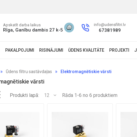
info@udensfiltri.lv
Apskatīt darba laikus
Rīga, Ganību dambis 27 k-5
67381989
S
PAKALPOJUMI
RISINĀJUMI
ŪDENS KVALITĀTE
PROJEKTI
J
Ūdens filtru sastāvdaļas
Elektromagnētiskie vārsti
magnētiskie vārsti
Produkti lapā:
12
Rāda 1-6 no 6 produktiem