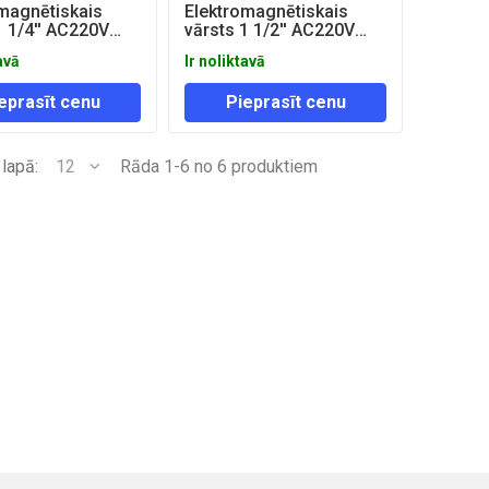
magnētiskais
Elektromagnētiskais
1 1/4'' AC220V
vārsts 1 1/2'' AC220V
(NC)
avā
Ir noliktavā
eprasīt cenu
Pieprasīt cenu
 lapā:
12
Rāda 1-6 no 6 produktiem