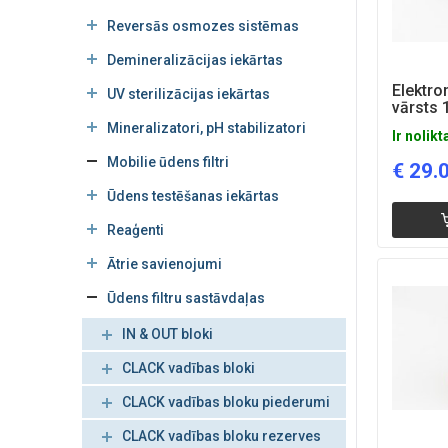
Reversās osmozes sistēmas
Demineralizācijas iekārtas
Elektro
UV sterilizācijas iekārtas
vārsts 
Mineralizatori, pH stabilizatori
Ir nolikt
Mobilie ūdens filtri
€
29.
Ūdens testēšanas iekārtas
Reaģenti
Ātrie savienojumi
Ūdens filtru sastāvdaļas
IN & OUT bloki
CLACK vadības bloki
CLACK vadības bloku piederumi
CLACK vadības bloku rezerves