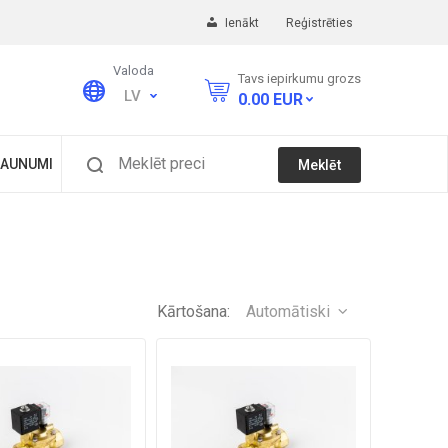
Ienākt
Reģistrēties
Valoda
Tavs iepirkumu grozs
LV
0.00
EUR
Meklēt preci
AUNUMI
Meklēt
Kārtošana:
Automātiski