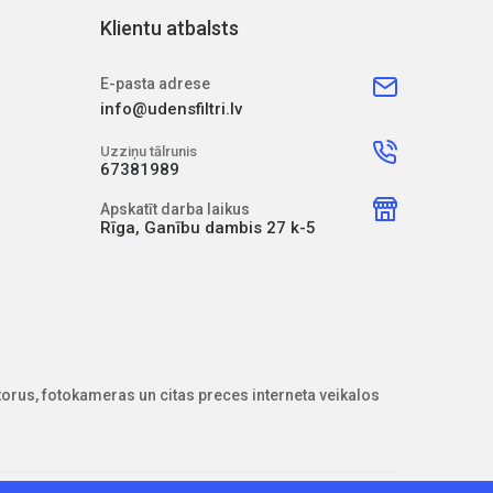
Klientu atbalsts
E-pasta adrese
info@udensfiltri.lv
Uzziņu tālrunis
67381989
Apskatīt darba laikus
Rīga, Ganību dambis 27 k-5