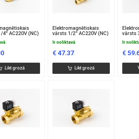
magnētiskais
Elektromagnētiskais
Elektr
1/4'' AC220V (NC)
vārsts 1/2'' AC220V (NC)
vārsts 
avā
Ir noliktavā
Ir nolik
00
€
47.37
€
59.
Likt grozā
Likt grozā