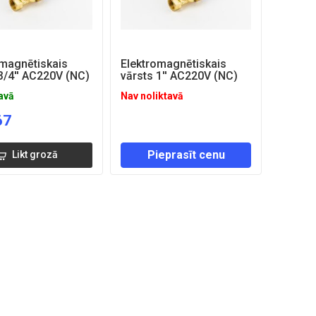
omagnētiskais
Elektromagnētiskais
3/4'' AC220V (NC)
vārsts 1'' AC220V (NC)
tavā
Nav noliktavā
67
Pieprasīt cenu
Likt grozā