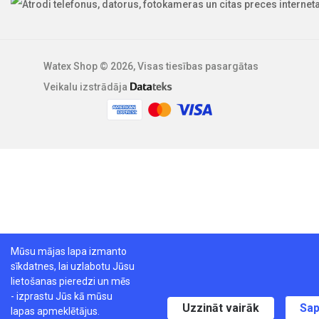
Watex Shop © 2026, Visas tiesības pasargātas
Veikalu izstrādāja
Mūsu mājas lapa izmanto
sīkdatnes, lai uzlabotu Jūsu
lietošanas pieredzi un mēs
- izprastu Jūs kā mūsu
Uzzināt vairāk
Sap
lapas apmeklētājus.