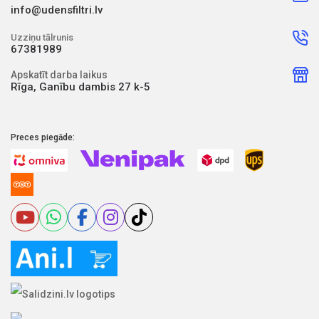
info@udensfiltri.lv
Uzziņu tālrunis
67381989
Apskatīt darba laikus
Rīga, Ganību dambis 27 k-5
Preces piegāde: