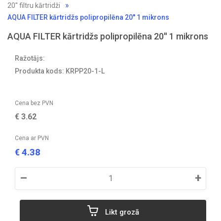
20'' filtru kārtridži
AQUA FILTER kārtridžs polipropilēna 20'' 1 mikrons
AQUA FILTER kārtridžs polipropilēna 20'' 1 mikrons
Ražotājs:
Produkta kods: KRPP20-1-L
Cena bez PVN
€
3.62
Cena ar PVN
4.38
€
–
+
Likt grozā