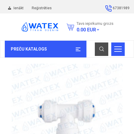
Ienākt
Reģistrēties
67381989
Tavs iepirkumu grozs
0.00
EUR
PREČU KATALOGS