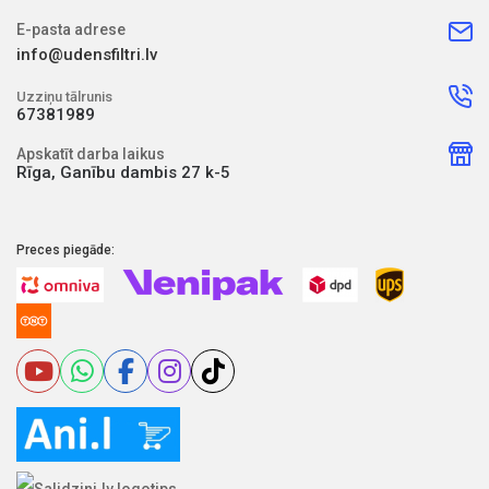
E-pasta adrese
info@udensfiltri.lv
Uzziņu tālrunis
67381989
Apskatīt darba laikus
Rīga, Ganību dambis 27 k-5
Preces piegāde: