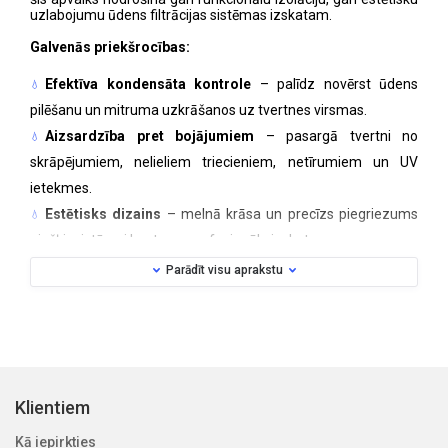
uzlabojumu ūdens filtrācijas sistēmas izskatam.
Galvenās priekšrocības:
Efektīva kondensāta kontrole
– palīdz novērst ūdens
pilēšanu un mitruma uzkrāšanos uz tvertnes virsmas.
Aizsardzība pret bojājumiem
– pasargā tvertni no
skrāpējumiem, nelieliem triecieniem, netīrumiem un UV
ietekmes.
Estētisks dizains
– melnā krāsa un precīzs piegriezums
piešķir sistēmai koptu un profesionālu izskatu.
Ērta uzstādīšana un kopšana
– apvalkam visā garumā
Parādīt visu aprakstu
iestrādāts rāvējslēdzējs, kas ļauj to ātri uzvilkt vai noņemt;
piemērots mazgāšanai veļasmašīnā.
Apvalks ir piemērots WATEX standarta tvertnēm un viegli
pielāgojams arī citu ražotāju līdzīga izmēra tvertnēm.
Materiāls:
Neoprēns
Klientiem
Krāsa:
Melna
Mazgāšana:
Veļas mašīnā, 30 °C
Kā iepirkties