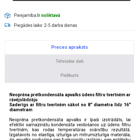
Pieejamība:
Ir noliktavā
Piegādes laiks: 2-5 darba dienas
Preces apraksts
Tehniskie dati
Pielikumi
Neoprēna pretkondensāta apvalks ūdens filtru tvertnēm ar
rāvējslēdzēju
Saderīgs ar filtru tvertnēm sākot no 8'' diametra līdz 16''
diametram
Neoprēna pretkondensāta apvalks ir īpaši izstrādāts, lai
efektīvi samazinātu kondensāta veidošanos uz ūdens filtru
tvertnēm, kas rodas temperatūras svārstību rezultātā.
Izgatavots no elastīga, izturīga un mitrumizturīga materiāla,
šis apvalks nodrošina gan funkcionālu izolāciju, gan estētisku