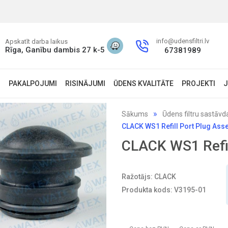
info@udensfiltri.lv
Apskatīt darba laikus
Rīga, Ganību dambis 27 k-5
67381989
S
PAKALPOJUMI
RISINĀJUMI
ŪDENS KVALITĀTE
PROJEKTI
J
Sākums
Ūdens filtru sastāvd
CLACK WS1 Refill Port Plug Ass
CLACK WS1 Refil
Ražotājs: CLACK
Produkta kods: V3195-01