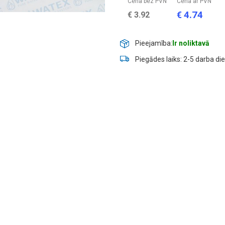
Cena bez PVN
Cena ar PVN
4.74
€
€
3.92
Pieejamība:
Ir noliktavā
Piegādes laiks: 2-5 darba di