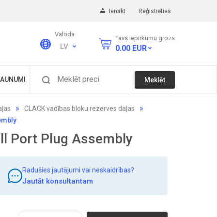
Ienākt
Reģistrēties
Valoda
Tavs iepirkumu grozs
LV
0.00
EUR
Meklēt preci
AUNUMI
Meklēt
aļas
CLACK vadības bloku rezerves daļas
embly
l Port Plug Assembly
Radušies jautājumi vai neskaidrības?
Jautāt konsultantam