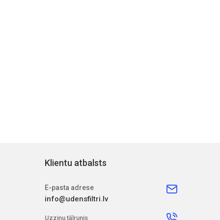
Klientu atbalsts
E-pasta adrese
info@udensfiltri.lv
Uzziņu tālrunis