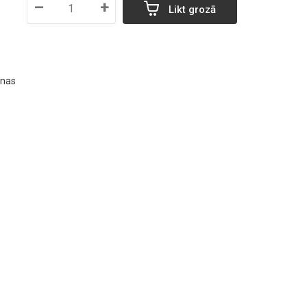
–
+
Likt grozā
enas