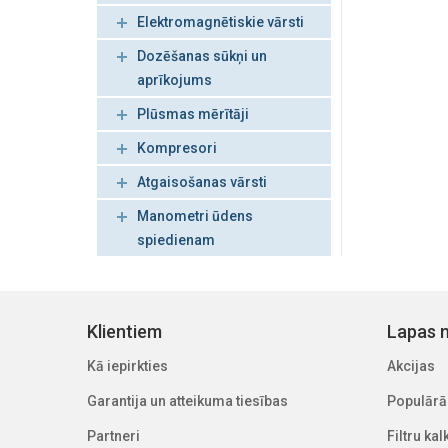
Elektromagnētiskie vārsti
Dozēšanas sūkņi un
aprīkojums
Plūsmas mērītāji
Kompresori
Atgaisošanas vārsti
Manometri ūdens
spiedienam
Klientiem
Lapas n
Kā iepirkties
Akcijas
Garantija un atteikuma tiesības
Populārā
Partneri
Filtru ka