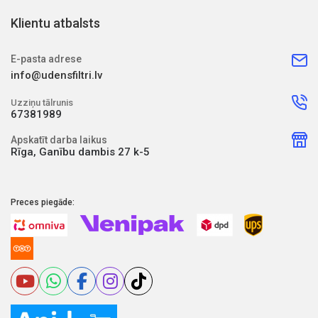
Klientu atbalsts
E-pasta adrese
info@udensfiltri.lv
Uzziņu tālrunis
67381989
Apskatīt darba laikus
Rīga, Ganību dambis 27 k-5
Preces piegāde: