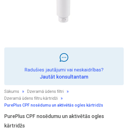
Radušies jautājumi vai neskaidrības?
Jautāt konsultantam
Sākums
Dzeramā ūdens filtri
Dzeramā ūdens filtru kārtridži
PurePlus CPF nosēdumu un aktivētās ogles kārtridžs
PurePlus CPF nosēdumu un aktivētās ogles
kārtridžs