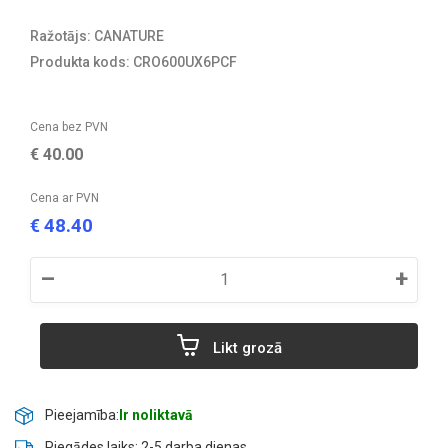
Ražotājs: CANATURE
Produkta kods: CRO600UX6PCF
Cena bez PVN
€
40.00
Cena ar PVN
48.40
€
–
+
Likt grozā
Pieejamība:
Ir noliktavā
Piegādes laiks: 2-5 darba dienas