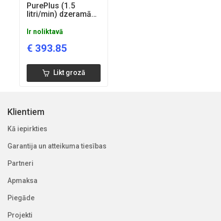
PurePlus (1.5
litri/min) dzeramā
ūdens reversās
osmozes sistēma
Ir noliktavā
€
393.85
Likt grozā
Klientiem
Kā iepirkties
Garantija un atteikuma tiesības
Partneri
Apmaksa
Piegāde
Projekti