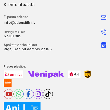
Klientu atbalsts
E-pasta adrese
info@udensfiltri.lv
Uzziņu tālrunis
67381989
Apskatīt darba laikus
Rīga, Ganību dambis 27 k-5
Preces piegāde: