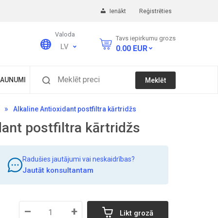
Ienākt
Reģistrēties
Valoda
Tavs iepirkumu grozs
LV
0.00
EUR
Meklēt preci
AUNUMI
Meklēt
Alkaline Antioxidant postfiltra kārtridžs
ant postfiltra kārtridžs
Radušies jautājumi vai neskaidrības?
Jautāt konsultantam
–
+
Likt grozā