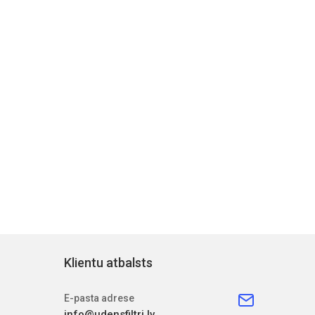
Klientu atbalsts
E-pasta adrese
info@udensfiltri.lv