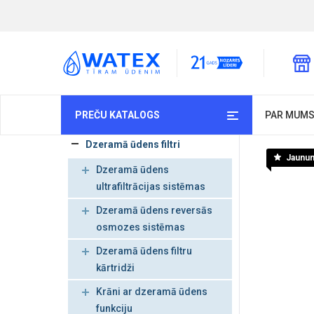
PREČU KATALOGS
PAR MUM
Dzeramā ūdens filtri
Jaunu
Dzeramā ūdens
ultrafiltrācijas sistēmas
Dzeramā ūdens reversās
osmozes sistēmas
Dzeramā ūdens filtru
kārtridži
Krāni ar dzeramā ūdens
funkciju