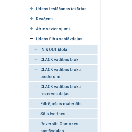
Ūdens testēšanas iekārtas
Reaģenti
Ātrie savienojumi
Ūdens filtru sastāvdaļas
IN & OUT bloki
CLACK vadības bloki
CLACK vadības bloku
piederumi
CLACK vadības bloku
rezerves daļas
Filtrējošais materiāls
Sāls tvertnes
Reversās Osmozes
sastāvdaļas