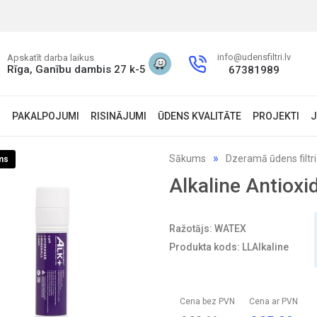
info@udensfiltri.lv
Apskatīt darba laikus
Rīga, Ganību dambis 27 k-5
67381989
S
PAKALPOJUMI
RISINĀJUMI
ŪDENS KVALITĀTE
PROJEKTI
J
Sākums
Dzeramā ūdens filtri
ms
Alkaline Antioxid
Ražotājs: WATEX
Produkta kods: LLAlkaline
Cena bez PVN
Cena ar PVN