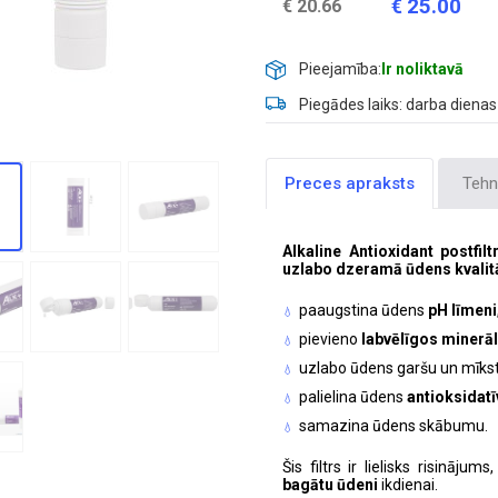
25.00
€
€
20.66
Pieejamība:
Ir noliktavā
Piegādes laiks: darba dienas
Preces apraksts
Tehni
Alkaline Antioxidant postfil
uzlabo dzeramā ūdens kvalit
paaugstina ūdens
pH līmeni
pievieno
labvēlīgos minerā
uzlabo ūdens garšu un mīks
palielina ūdens
antioksidat
samazina ūdens skābumu.
Šis filtrs ir lielisks risinājums
bagātu ūdeni
ikdienai.