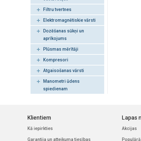
Filtru tvertnes
Elektromagnētiskie vārsti
Dozēšanas sūkņi un
aprīkojums
Plūsmas mērītāji
Kompresori
Atgaisošanas vārsti
Manometri ūdens
spiedienam
Klientiem
Lapas n
Kā iepirkties
Akcijas
Garantija un atteikuma tiesības
Populārā