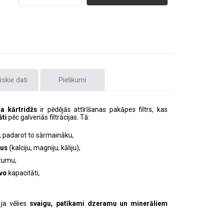
skie dati
Pielikumi
tra kārtridžs
ir pēdējās attīrīšanas pakāpes filtrs, kas
āti
pēc galvenās filtrācijas. Tā:
, padarot to sārmaināku,
lus
(kalciju, magniju, kāliju),
tumu,
īvo
kapacitāti,
, ja vēlies
svaigu, patīkami dzeramu un minerāliem